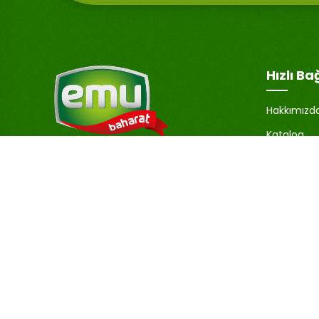
Hızlı Ba
Hakkımızd
Katalog
Hesabım
Emu Baharat, sadece lezzetli değil,
aynı zamanda yüksek kaliteli ürünler
Şifremi U
sunmaya da önem verir.
İletişim
Baharatlarımız, özenle seçilmiş ve en
Blog
uygun koşullarda işlenerek, lezzetlerini
ve aromalarını korumaktadır.