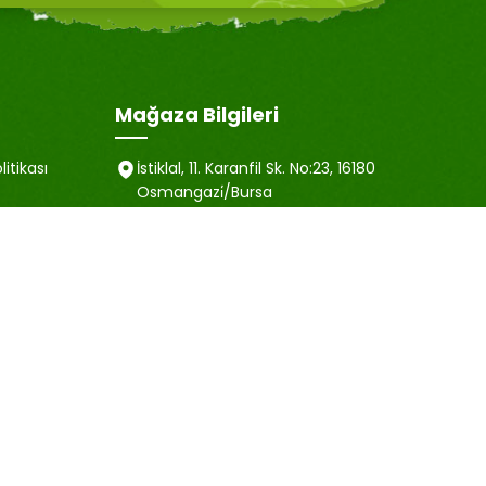
Mağaza Bilgileri
litikası
İstiklal, 11. Karanfil Sk. No:23, 16180
Osmangazi̇/Bursa
satis@emubaharat.com
ma Metni
+90 505 452 40 81
esi