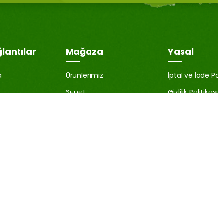
ğlantılar
Mağaza
Yasal
a
Ürünlerimiz
İptal ve İade Po
Sepet
Gizlilik Politikası
İstek Listesi
KVKK Aydınlat
nuttum
Karşılaştır
Çerez Politikası
Üyelik Sözleşm
Satıcı Bilgileri
Blog