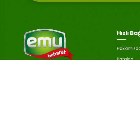
Hızlı Ba
Hakkımızd
Katalog
Hesabım
Emu Baharat, sadece lezzetli değil,
aynı zamanda yüksek kaliteli ürünler
Şifremi U
sunmaya da önem verir.
İletişim
Baharatlarımız, özenle seçilmiş ve en
Blog
uygun koşullarda işlenerek, lezzetlerini
ve aromalarını korumaktadır.