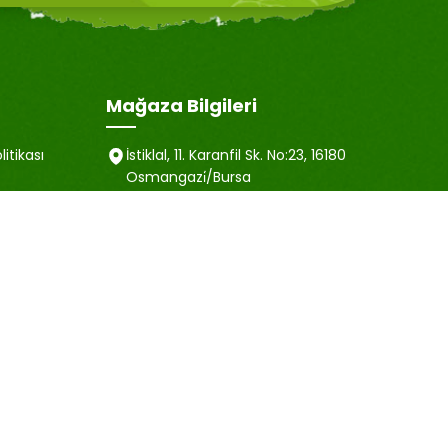
Mağaza Bilgileri
litikası
İstiklal, 11. Karanfil Sk. No:23, 16180
Osmangazi̇/Bursa
satis@emubaharat.com
ma Metni
+90 505 452 40 81
esi