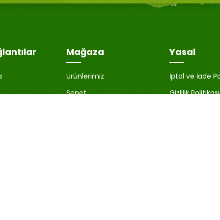
ğlantılar
Mağaza
Yasal
a
Ürünlerimiz
İptal ve İade Po
Sepet
Gizlilik Politikası
İstek Listesi
KVKK Aydınlat
nuttum
Karşılaştır
Çerez Politikası
Üyelik Sözleşm
Satıcı Bilgileri
Blog