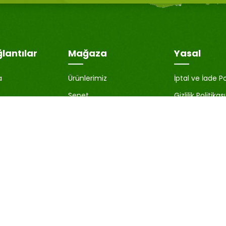
ğlantılar
Mağaza
Yasal
a
Ürünlerimiz
İptal ve İade Po
Sepet
Gizlilik Politikası
İstek Listesi
KVKK Aydınlat
nuttum
Karşılaştır
Çerez Politikası
Üyelik Sözleşm
Satıcı Bilgileri
Blog