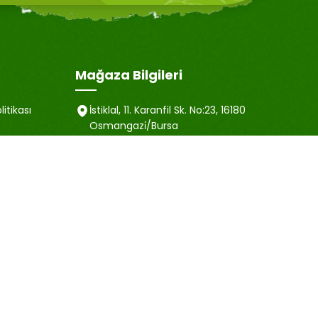
Mağaza Bilgileri
litikası
İstiklal, 11. Karanfil Sk. No:23, 16180
Osmangazi̇/Bursa
satis@emubaharat.com
ma Metni
+90 505 452 40 81
esi