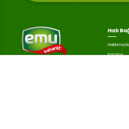
Hızlı Ba
Hakkımızd
Katalog
Hesabım
Emu Baharat, sadece lezzetli değil,
aynı zamanda yüksek kaliteli ürünler
Şifremi U
sunmaya da önem verir.
İletişim
Baharatlarımız, özenle seçilmiş ve en
Blog
uygun koşullarda işlenerek, lezzetlerini
ve aromalarını korumaktadır.