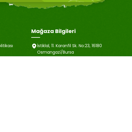
Mağaza Bilgileri
litikası
İstiklal, 11. Karanfil Sk. No:23, 16180
Osmangazi̇/Bursa
satis@emubaharat.com
ma Metni
+90 505 452 40 81
esi