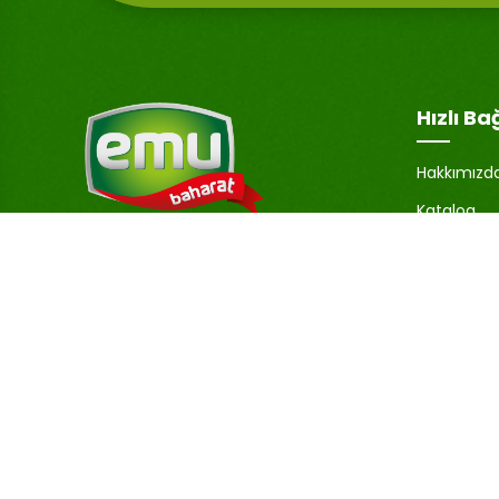
Hızlı Ba
Hakkımızd
Katalog
Hesabım
Emu Baharat, sadece lezzetli değil,
aynı zamanda yüksek kaliteli ürünler
Şifremi U
sunmaya da önem verir.
İletişim
Baharatlarımız, özenle seçilmiş ve en
Blog
uygun koşullarda işlenerek, lezzetlerini
ve aromalarını korumaktadır.