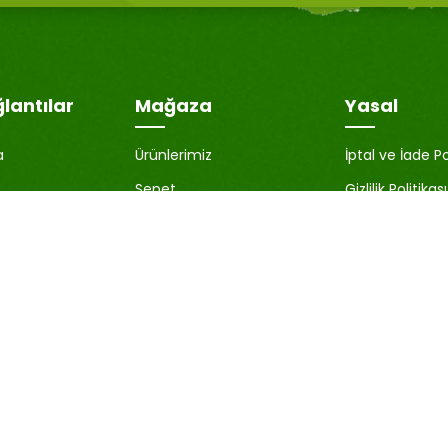
ğlantılar
Mağaza
Yasal
a
Ürünlerimiz
İptal ve İade Po
Sepet
Gizlilik Politikası
İstek Listesi
KVKK Aydınlat
nuttum
Karşılaştır
Çerez Politikası
Üyelik Sözleşm
Satıcı Bilgileri
Blog