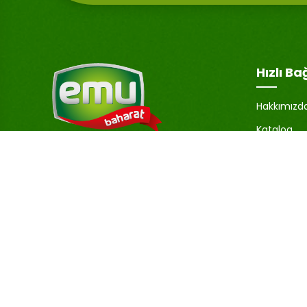
Hızlı Ba
Hakkımızd
Katalog
Hesabım
Emu Baharat, sadece lezzetli değil,
aynı zamanda yüksek kaliteli ürünler
Şifremi U
sunmaya da önem verir.
İletişim
Baharatlarımız, özenle seçilmiş ve en
Blog
uygun koşullarda işlenerek, lezzetlerini
ve aromalarını korumaktadır.