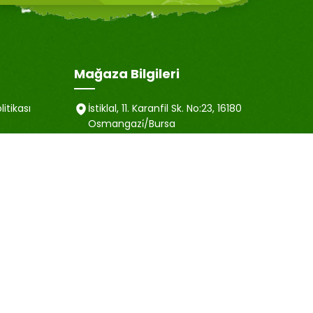
Mağaza Bilgileri
litikası
İstiklal, 11. Karanfil Sk. No:23, 16180
Osmangazi̇/Bursa
satis@emubaharat.com
ma Metni
+90 505 452 40 81
esi