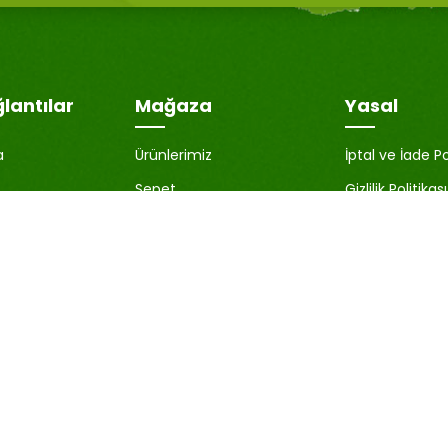
ğlantılar
Mağaza
Yasal
a
Ürünlerimiz
İptal ve İade Po
Sepet
Gizlilik Politikası
İstek Listesi
KVKK Aydınlat
nuttum
Karşılaştır
Çerez Politikası
Üyelik Sözleşm
Satıcı Bilgileri
Blog